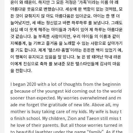
온이 와 태온이. 하지만 그 모든 걱정은 ‘가족’이라는 이름 아 래
아름다운 웃음으로 변했습니다. 세상에 완 벽함이 없는 것처럼, 모
든 것이 갖춰지지 않 아도 아름다움은 있더군요. 아이는 한 명 더
늘어났지만, 세 배는 정신없고 바쁜 하루하루 를 보냅니다. 그래도
삼십 배 더 웃게 해주는 아이들과 가족이 있어 제 하루는 아름다운
것 같습니다. 늘 부족한 사람이지만, 우리 아이들 의 이름과 같이
지혜롭게, 늘 기쁘고 즐거움 을 노래할 수 있는 사람으로 살아가기
를 기도 합니다. 제게 ‘텔스타-홈멜’이라는 든든한 백이 있었기 에,
이 행복이 유지되고 있음을 잘 압니다. 늦 은 밤 태어난 막내 라온
이에게 진심으로 축하 를 보내준 모든 텔스타인들께 감사의 마음
을 전합니다.
I began 2020 with a lot of thoughts from the beginnin
g because of the youngest kid coming out to the world
sooner than expected. My worries overwhelmed and m
ade me forget the gratitude of new life. Above all, my
mother is busy taking care of my kids. My wife is busy t
o finish school. My children, Zion and Taeon still miss t
he love of their parents. But all those worries turned in
to beautiful laughter under the name “family”. As if the